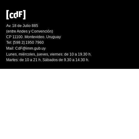
Av. 18 de Julio 885
(entre Andes y Convención)
CP 11100. Montevideo. Uruguay
Tel: [598 2] 1950 7960
Mail:
CdF@imm.gub.uy
Lunes, miércoles, jueves, viernes: de 10 a 19.30 h.
Martes: de 10 a 21 h. Sábados de 9.30 a 14.30 h.