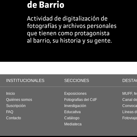
INSTITUCIONALES
SECCIONES
DESTA
Inicio
Exposiciones
MUFF, fes
Quiénes somos
Fotografías del CdF
Canal d
Suscripción
Investigación
Convoca
FAQ
Educativa
Líneas d
Contacto
Catálogo
Fotoviaj
Mediateca