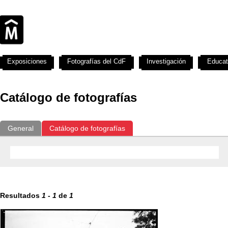
Exposiciones
Fotografías del CdF
Investigación
Educat
Catálogo de fotografías
General
Catálogo de fotografías
Resultados
1
-
1
de
1