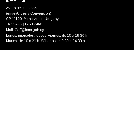
Av. 18 de Julio 885
(entre Andes y Convención)
CP 11100. Montevideo. Uruguay
Tel: [598 2] 1950 7960
Mail:
CdF@imm.gub.uy
Lunes, miércoles, jueves, viernes: de 10 a 19.30 h.
Martes: de 10 a 21 h. Sábados de 9.30 a 14.30 h.