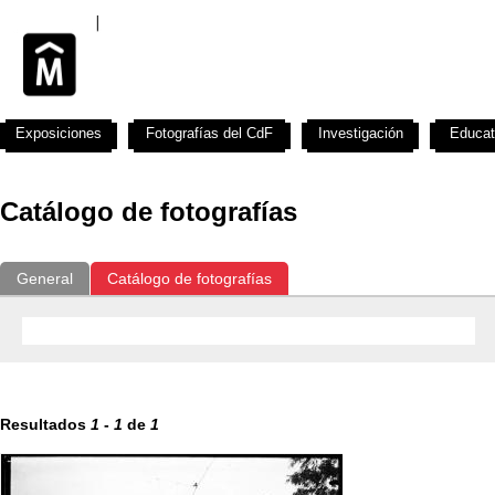
Exposiciones
Fotografías del CdF
Investigación
Educat
Catálogo de fotografías
General
Catálogo de fotografías
Resultados
1
-
1
de
1