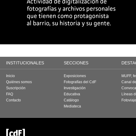
INSTITUCIONALES
SECCIONES
DESTA
Inicio
Exposiciones
MUFF, fes
Quiénes somos
Fotografías del CdF
Canal d
Suscripción
Investigación
Convoca
FAQ
Educativa
Líneas d
Contacto
Catálogo
Fotoviaj
Mediateca