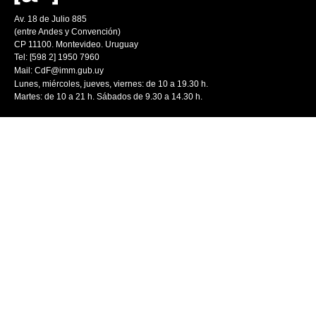
Av. 18 de Julio 885
(entre Andes y Convención)
CP 11100. Montevideo. Uruguay
Tel: [598 2] 1950 7960
Mail:
CdF@imm.gub.uy
Lunes, miércoles, jueves, viernes: de 10 a 19.30 h.
Martes: de 10 a 21 h. Sábados de 9.30 a 14.30 h.