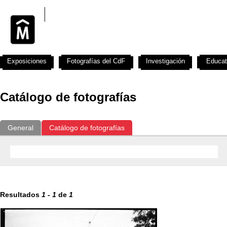
Exposiciones
Fotografías del CdF
Investigación
Educat
Catálogo de fotografías
General
Catálogo de fotografías
Resultados
1
-
1
de
1