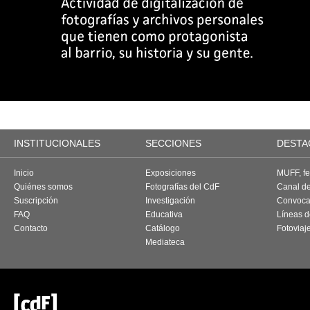
INSTITUCIONALES
SECCIONES
DESTA
Inicio
Exposiciones
MUFF, fes
Quiénes somos
Fotografías del CdF
Canal d
Suscripción
Investigación
Convoca
FAQ
Educativa
Líneas d
Contacto
Catálogo
Fotoviaj
Mediateca