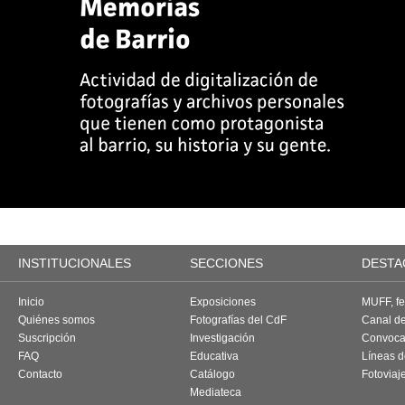
INSTITUCIONALES
SECCIONES
DESTA
Inicio
Exposiciones
MUFF, fes
Quiénes somos
Fotografías del CdF
Canal d
Suscripción
Investigación
Convoca
FAQ
Educativa
Líneas d
Contacto
Catálogo
Fotoviaj
Mediateca