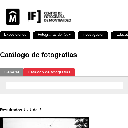
Exposiciones
Fotografías del CdF
Investigación
Educat
Catálogo de fotografías
General
Catálogo de fotografías
Resultados
1
-
1
de
1