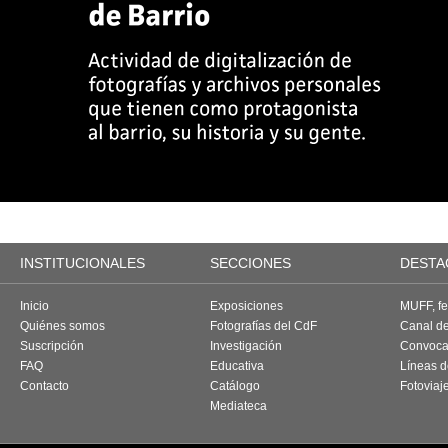
INSTITUCIONALES
SECCIONES
DESTA
Inicio
Exposiciones
MUFF, fes
Quiénes somos
Fotografías del CdF
Canal d
Suscripción
Investigación
Convoca
FAQ
Educativa
Líneas d
Contacto
Catálogo
Fotoviaj
Mediateca