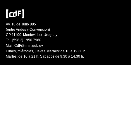
Av. 18 de Julio 885
(entre Andes y Convención)
CP 11100. Montevideo. Uruguay
Tel: [598 2] 1950 7960
Mail:
CdF@imm.gub.uy
Lunes, miércoles, jueves, viernes: de 10 a 19.30 h.
Martes: de 10 a 21 h. Sábados de 9.30 a 14.30 h.