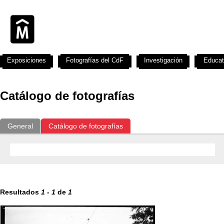
Exposiciones
Fotografías del CdF
Investigación
Educat
Catálogo de fotografías
General
Catálogo de fotografías
Resultados
1
-
1
de
1