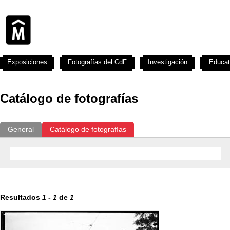
Exposiciones
Fotografías del CdF
Investigación
Educat
Catálogo de fotografías
General
Catálogo de fotografías
Resultados
1
-
1
de
1