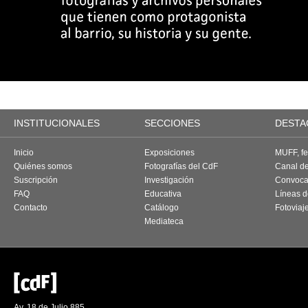
INSTITUCIONALES
SECCIONES
DESTA
Inicio
Exposiciones
MUFF, fes
Quiénes somos
Fotografías del CdF
Canal d
Suscripción
Investigación
Convoca
FAQ
Educativa
Líneas d
Contacto
Catálogo
Fotoviaj
Mediateca
Av. 18 de Julio 885