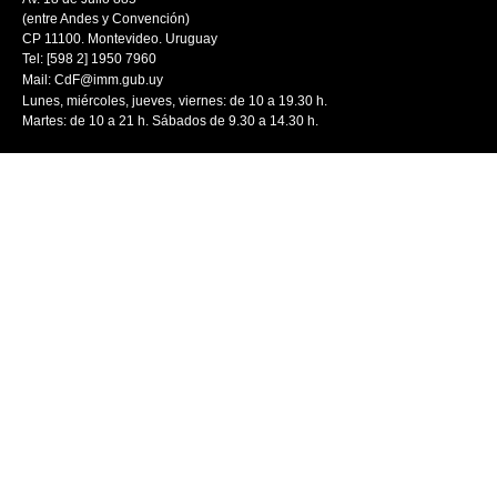
(entre Andes y Convención)
CP 11100. Montevideo. Uruguay
Tel: [598 2] 1950 7960
Mail:
CdF@imm.gub.uy
Lunes, miércoles, jueves, viernes: de 10 a 19.30 h.
Martes: de 10 a 21 h. Sábados de 9.30 a 14.30 h.