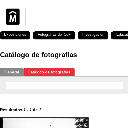
Exposiciones
Fotografías del CdF
Investigación
Educat
Catálogo de fotografías
General
Catálogo de fotografías
Resultados
1
-
1
de
1