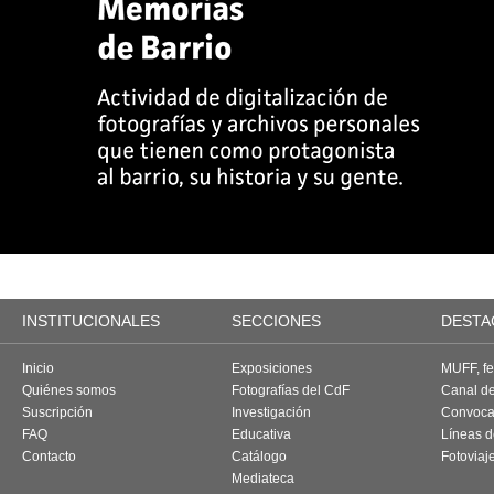
INSTITUCIONALES
SECCIONES
DESTA
Inicio
Exposiciones
MUFF, fes
Quiénes somos
Fotografías del CdF
Canal d
Suscripción
Investigación
Convoca
FAQ
Educativa
Líneas d
Contacto
Catálogo
Fotoviaj
Mediateca