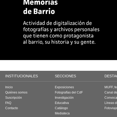
INSTITUCIONALES
SECCIONES
DESTA
Inicio
Exposiciones
MUFF, fes
Quiénes somos
Fotografías del CdF
Canal d
Suscripción
Investigación
Convoca
FAQ
Educativa
Líneas d
Contacto
Catálogo
Fotoviaj
Mediateca