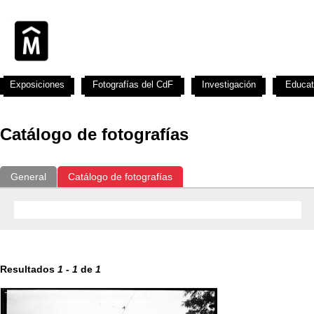
Exposiciones
Fotografías del CdF
Investigación
Educat
Catálogo de fotografías
General
Catálogo de fotografías
Resultados
1
-
1
de
1