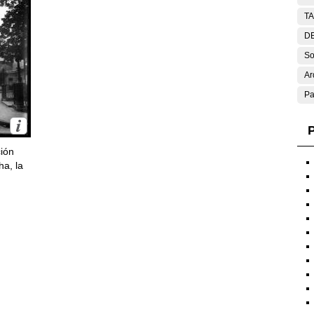
T
DE
So
Ar
Pa
P
ción
ha, la