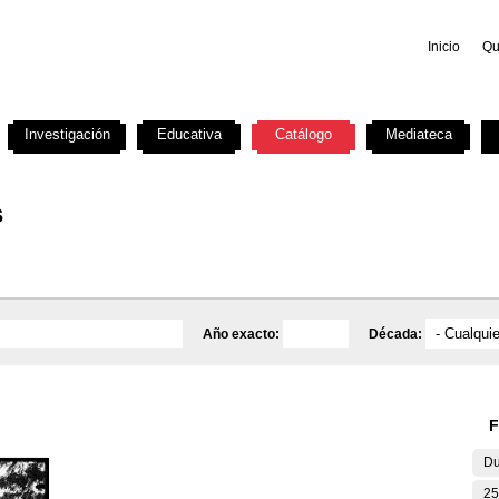
Inicio
Qu
Investigación
Educativa
Catálogo
Mediateca
s
Año exacto:
Década:
F
Du
25