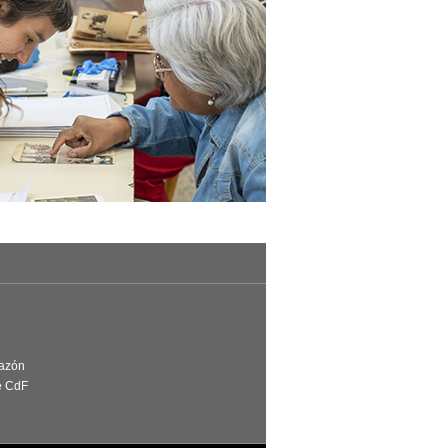
Razón
e CdF