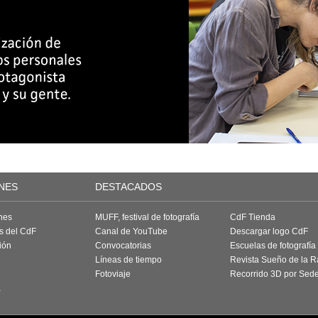
NES
DESTACADOS
nes
MUFF, festival de fotografía
CdF Tienda
as del CdF
Canal de YouTube
Descargar logo CdF
ión
Convocatorias
Escuelas de fotografía
Líneas de tiempo
Revista Sueño de la 
Fotoviaje
Recorrido 3D por Sed
a