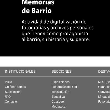
INSTITUCIONALES
SECCIONES
DESTA
Inicio
Exposiciones
MUFF, fes
Quiénes somos
Fotografías del CdF
Canal d
Suscripción
Investigación
Convoca
FAQ
Educativa
Líneas d
Contacto
Catálogo
Fotoviaj
Mediateca