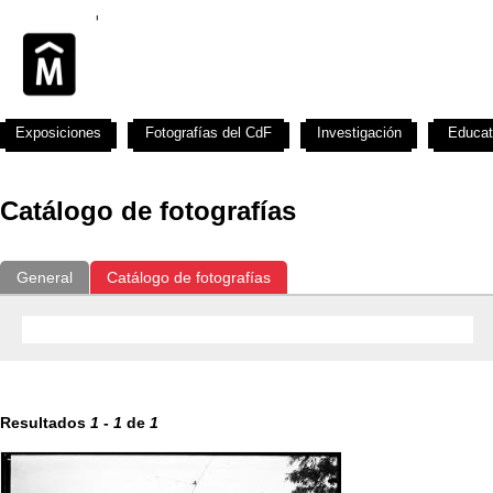
Exposiciones
Fotografías del CdF
Investigación
Educat
Catálogo de fotografías
General
Catálogo de fotografías
Resultados
1
-
1
de
1