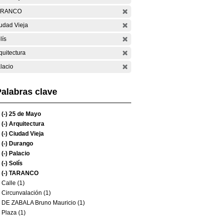
ARANCO
udad Vieja
lís
quitectura
lacio
alabras clave
(-)
25 de Mayo
(-)
Arquitectura
(-)
Ciudad Vieja
(-)
Durango
(-)
Palacio
(-)
Solís
(-)
TARANCO
Calle (1)
Circunvalación (1)
DE ZABALA Bruno Mauricio (1)
Plaza (1)