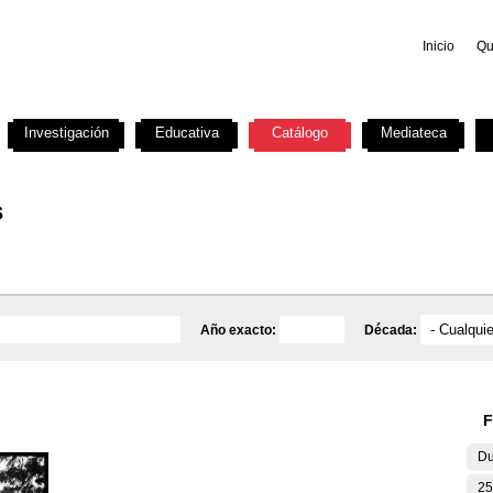
Inicio
Qu
Investigación
Educativa
Catálogo
Mediateca
s
Año exacto:
Década:
F
Du
25