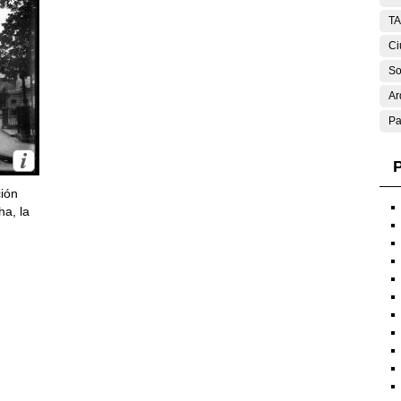
T
Ci
So
Ar
Pa
P
ción
ha, la