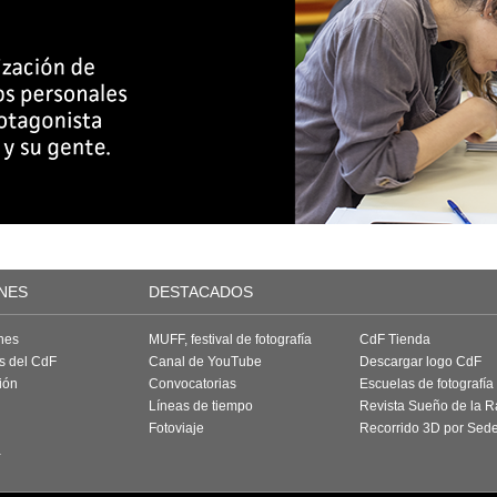
NES
DESTACADOS
nes
MUFF, festival de fotografía
CdF Tienda
as del CdF
Canal de YouTube
Descargar logo CdF
ión
Convocatorias
Escuelas de fotografía
Líneas de tiempo
Revista Sueño de la 
Fotoviaje
Recorrido 3D por Sed
a