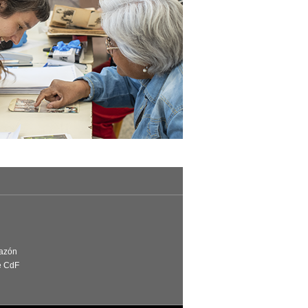
Razón
e CdF