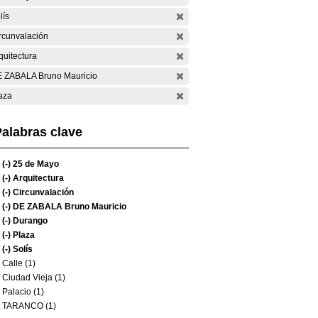
lís
rcunvalación
quitectura
 ZABALA Bruno Mauricio
aza
alabras clave
(-)
25 de Mayo
(-)
Arquitectura
(-)
Circunvalación
(-)
DE ZABALA Bruno Mauricio
(-)
Durango
(-)
Plaza
(-)
Solís
Calle (1)
Ciudad Vieja (1)
Palacio (1)
TARANCO (1)