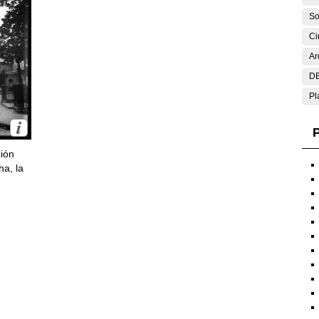
So
Ci
Ar
DE
Pl
P
ción
ha, la