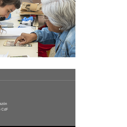
Razón
e CdF