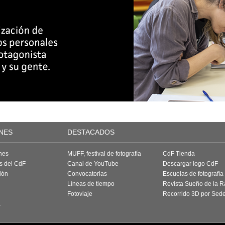
NES
DESTACADOS
nes
MUFF, festival de fotografía
CdF Tienda
as del CdF
Canal de YouTube
Descargar logo CdF
ión
Convocatorias
Escuelas de fotografía
Líneas de tiempo
Revista Sueño de la 
Fotoviaje
Recorrido 3D por Sed
a