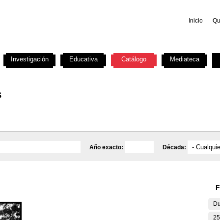
Inicio
Qu
Investigación
Educativa
Catálogo
Mediateca
s
Año exacto:
Década:
F
Du
25