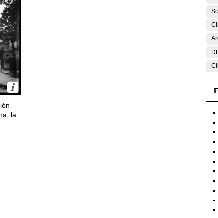
So
Ci
Ar
DE
Ci
P
ción
ha, la