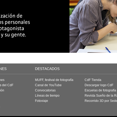
NES
DESTACADOS
nes
MUFF, festival de fotografía
CdF Tienda
as del CdF
Canal de YouTube
Descargar logo CdF
ión
Convocatorias
Escuelas de fotografía
Líneas de tiempo
Revista Sueño de la 
Fotoviaje
Recorrido 3D por Sed
a