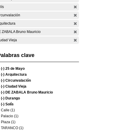
lís
rcunvalación
quitectura
 ZABALA Bruno Mauricio
udad Vieja
alabras clave
(-)
25 de Mayo
(-)
Arquitectura
(-)
Circunvalación
(-)
Ciudad Vieja
(-)
DE ZABALA Bruno Mauricio
(-)
Durango
(-)
Solís
Calle (1)
Palacio (1)
Plaza (1)
TARANCO (1)