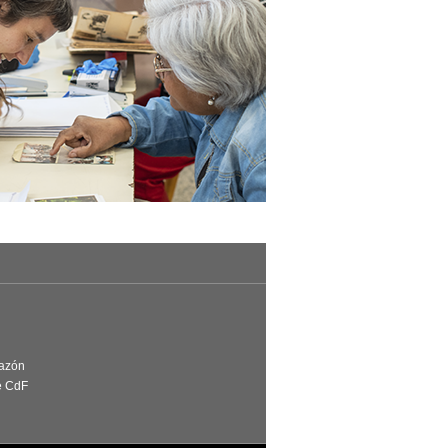
Razón
e CdF