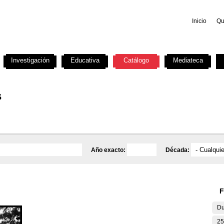
Inicio
Qu
Investigación
Educativa
Catálogo
Mediateca
s
Año exacto:
Década:
F
Du
25