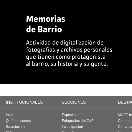
INSTITUCIONALES
SECCIONES
DESTA
Inicio
Exposiciones
MUFF, fes
Quiénes somos
Fotografías del CdF
Canal d
Suscripción
Investigación
Convoca