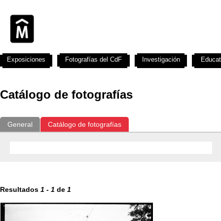
Exposiciones
Fotografías del CdF
Investigación
Educat
Catálogo de fotografías
General
Catálogo de fotografías
Resultados
1
-
1
de
1