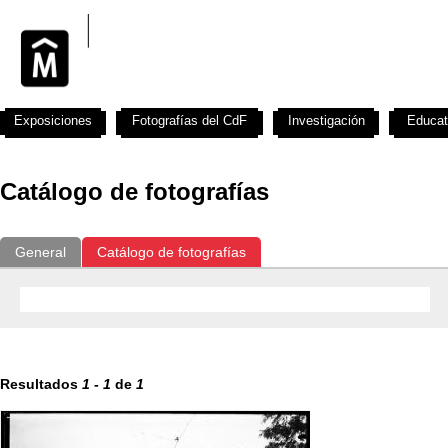
Exposiciones
Fotografías del CdF
Investigación
Educat
Catálogo de fotografías
General
Catálogo de fotografías
Resultados
1
-
1
de
1