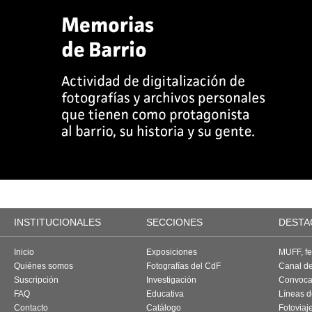
INSTITUCIONALES
SECCIONES
DESTA
Inicio
Exposiciones
MUFF, fes
Quiénes somos
Fotografías del CdF
Canal d
Suscripción
Investigación
Convoca
FAQ
Educativa
Líneas d
Contacto
Catálogo
Fotoviaj