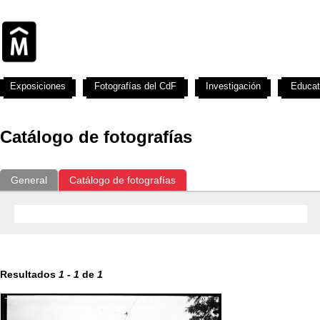
Exposiciones
Fotografías del CdF
Investigación
Educat
Catálogo de fotografías
General
Catálogo de fotografías
Resultados
1
-
1
de
1