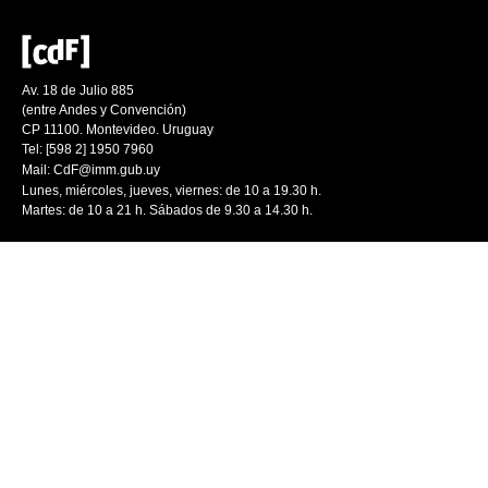
Av. 18 de Julio 885
(entre Andes y Convención)
CP 11100. Montevideo. Uruguay
Tel: [598 2] 1950 7960
Mail:
CdF@imm.gub.uy
Lunes, miércoles, jueves, viernes: de 10 a 19.30 h.
Martes: de 10 a 21 h. Sábados de 9.30 a 14.30 h.