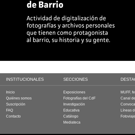
INSTITUCIONALES
SECCIONES
DESTA
Inicio
Exposiciones
MUFF, fes
Quiénes somos
Fotografías del CdF
Canal d
Suscripción
Investigación
Convoca
FAQ
Educativa
Líneas d
Contacto
Catálogo
Fotoviaj
Mediateca