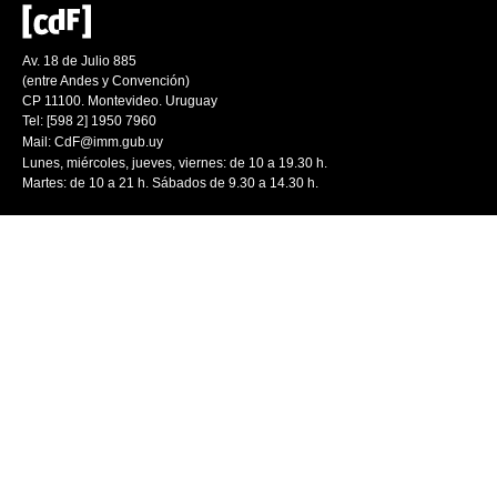
Av. 18 de Julio 885
(entre Andes y Convención)
CP 11100. Montevideo. Uruguay
Tel: [598 2] 1950 7960
Mail:
CdF@imm.gub.uy
Lunes, miércoles, jueves, viernes: de 10 a 19.30 h.
Martes: de 10 a 21 h. Sábados de 9.30 a 14.30 h.