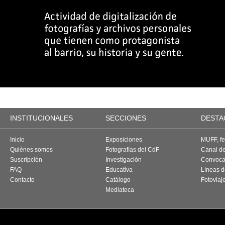
INSTITUCIONALES
SECCIONES
DESTA
Inicio
Exposiciones
MUFF, fes
Quiénes somos
Fotografías del CdF
Canal d
Suscripción
Investigación
Convoca
FAQ
Educativa
Líneas d
Contacto
Catálogo
Fotoviaj
Mediateca