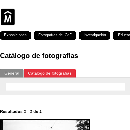
Exposiciones
Fotografías del CdF
Investigación
Educat
Catálogo de fotografías
General
Catálogo de fotografías
Resultados
1
-
1
de
1