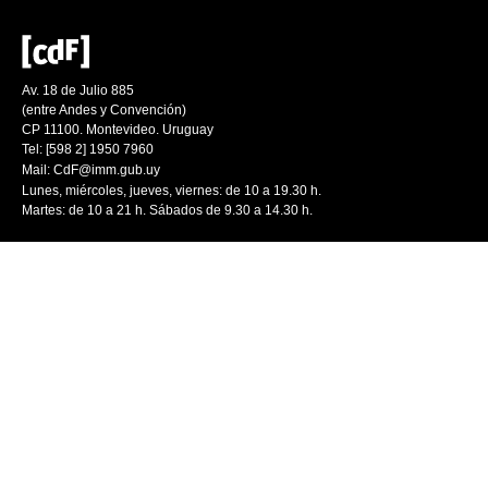
Av. 18 de Julio 885
(entre Andes y Convención)
CP 11100. Montevideo. Uruguay
Tel: [598 2] 1950 7960
Mail:
CdF@imm.gub.uy
Lunes, miércoles, jueves, viernes: de 10 a 19.30 h.
Martes: de 10 a 21 h. Sábados de 9.30 a 14.30 h.