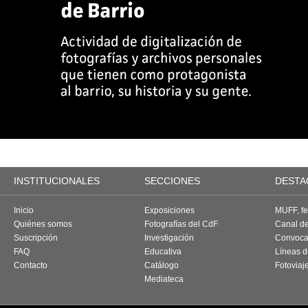
INSTITUCIONALES
SECCIONES
DESTA
Inicio
Exposiciones
MUFF, fes
Quiénes somos
Fotografías del CdF
Canal d
Suscripción
Investigación
Convoca
FAQ
Educativa
Líneas d
Contacto
Catálogo
Fotoviaj
Mediateca