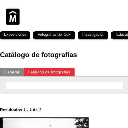
Exposiciones
Fotografías del CdF
Investigación
Educat
Catálogo de fotografías
General
Catálogo de fotografías
Resultados
1
-
1
de
1