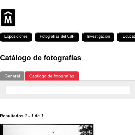
Exposiciones
Fotografías del CdF
Investigación
Educat
Catálogo de fotografías
General
Catálogo de fotografías
Resultados
1
-
1
de
1