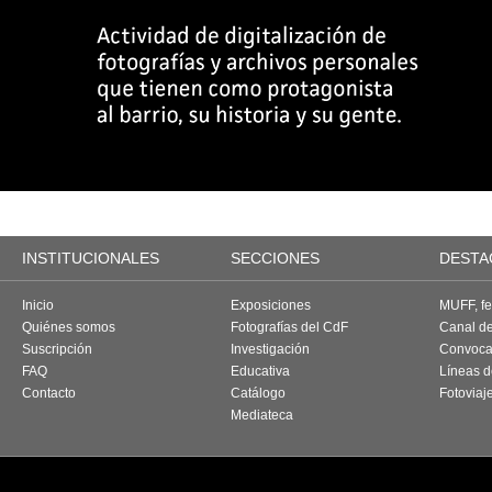
INSTITUCIONALES
SECCIONES
DESTA
Inicio
Exposiciones
MUFF, fes
Quiénes somos
Fotografías del CdF
Canal d
Suscripción
Investigación
Convoca
FAQ
Educativa
Líneas d
Contacto
Catálogo
Fotoviaj
Mediateca