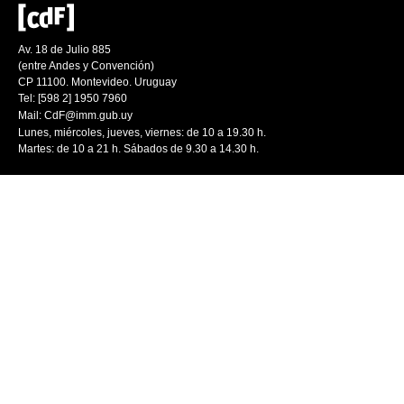
Av. 18 de Julio 885
(entre Andes y Convención)
CP 11100. Montevideo. Uruguay
Tel: [598 2] 1950 7960
Mail:
CdF@imm.gub.uy
Lunes, miércoles, jueves, viernes: de 10 a 19.30 h.
Martes: de 10 a 21 h. Sábados de 9.30 a 14.30 h.