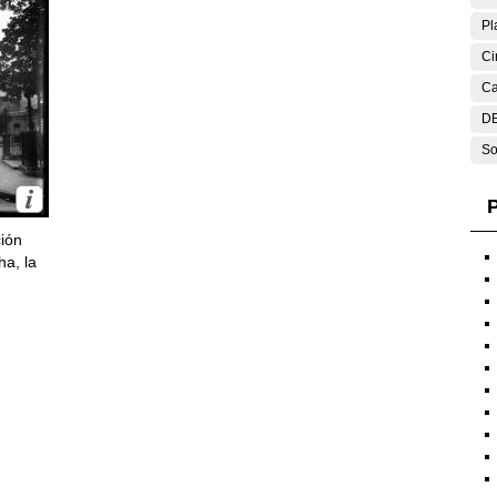
Pl
Ci
Ca
DE
So
P
ción
ha, la