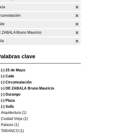
aza
rcunvalación
lle
 ZABALA Bruno Mauricio
lís
alabras clave
(-)
25 de Mayo
(-)
Calle
(-)
Circunvalación
(-)
DE ZABALA Bruno Mauricio
(-)
Durango
(-)
Plaza
(-)
Solís
Arquitectura (1)
Ciudad Vieja (1)
Palacio (1)
TARANCO (1)