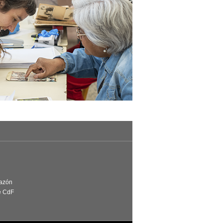
Razón
e CdF