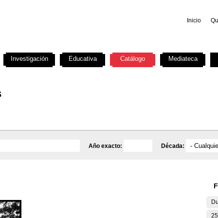
Inicio
Qu
Investigación
Educativa
Catálogo
Mediateca
s
Año exacto:
Década:
F
Du
25