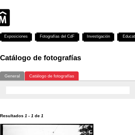
Exposiciones
Fotografías del CdF
Investigación
Educat
Catálogo de fotografías
General
Catálogo de fotografías
Resultados
1
-
1
de
1