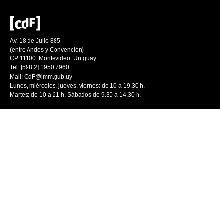
Av. 18 de Julio 885
(entre Andes y Convención)
CP 11100. Montevideo. Uruguay
Tel: [598 2] 1950 7960
Mail:
CdF@imm.gub.uy
Lunes, miércoles, jueves, viernes: de 10 a 19.30 h.
Martes: de 10 a 21 h. Sábados de 9.30 a 14.30 h.