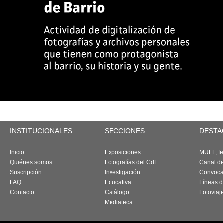
INSTITUCIONALES
SECCIONES
DESTA
Inicio
Exposiciones
MUFF, fes
Quiénes somos
Fotografías del CdF
Canal d
Suscripción
Investigación
Convoca
FAQ
Educativa
Líneas d
Contacto
Catálogo
Fotoviaj
Mediateca