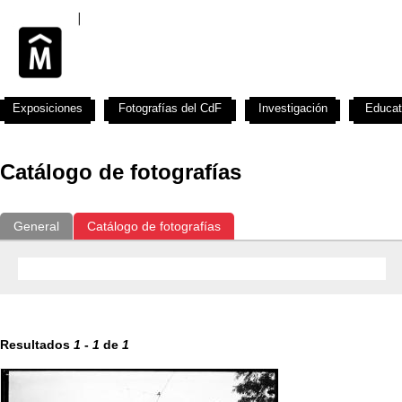
Exposiciones
Fotografías del CdF
Investigación
Educat
Catálogo de fotografías
General
Catálogo de fotografías
Resultados
1
-
1
de
1