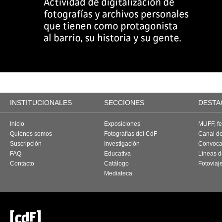
INSTITUCIONALES
SECCIONES
DESTA
Inicio
Exposiciones
MUFF, fes
Quiénes somos
Fotografías del CdF
Canal d
Suscripción
Investigación
Convoca
FAQ
Educativa
Líneas d
Contacto
Catálogo
Fotoviaj
Mediateca