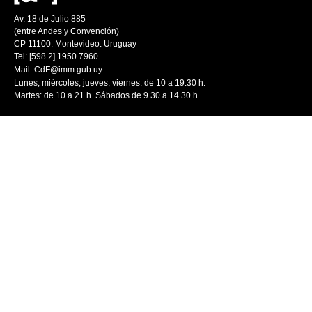
Av. 18 de Julio 885
(entre Andes y Convención)
CP 11100. Montevideo. Uruguay
Tel: [598 2] 1950 7960
Mail:
CdF@imm.gub.uy
Lunes, miércoles, jueves, viernes: de 10 a 19.30 h.
Martes: de 10 a 21 h. Sábados de 9.30 a 14.30 h.