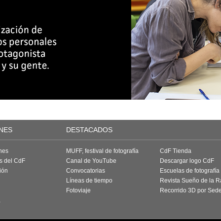
NES
DESTACADOS
nes
MUFF, festival de fotografía
CdF Tienda
as del CdF
Canal de YouTube
Descargar logo CdF
ión
Convocatorias
Escuelas de fotografía
Líneas de tiempo
Revista Sueño de la 
Fotoviaje
Recorrido 3D por Sed
a