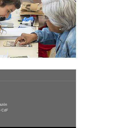
Razón
e CdF