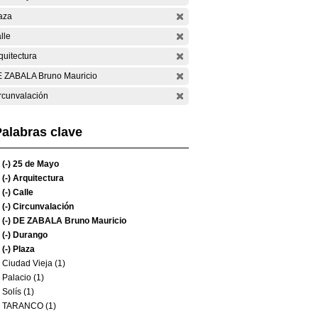
aza
lle
quitectura
 ZABALA Bruno Mauricio
rcunvalación
alabras clave
(-)
25 de Mayo
(-)
Arquitectura
(-)
Calle
(-)
Circunvalación
(-)
DE ZABALA Bruno Mauricio
(-)
Durango
(-)
Plaza
Ciudad Vieja (1)
Palacio (1)
Solís (1)
TARANCO (1)