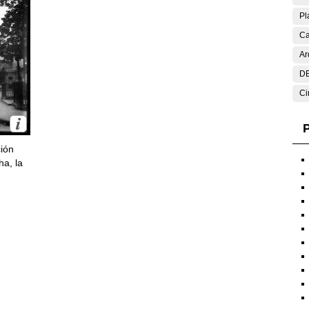
Pl
Ca
Ar
DE
Ci
P
ción
ha, la