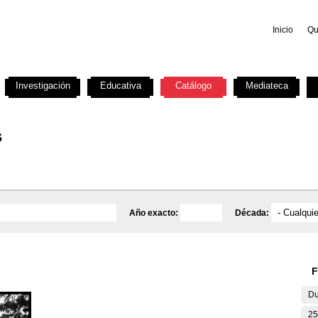
Inicio
Qu
Investigación
Educativa
Catálogo
Mediateca
s
Año exacto:
Década:
F
Du
25