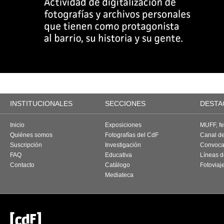
INSTITUCIONALES
SECCIONES
DESTA
Inicio
Exposiciones
MUFF, fes
Quiénes somos
Fotografías del CdF
Canal d
Suscripción
Investigación
Convoca
FAQ
Educativa
Líneas d
Contacto
Catálogo
Fotoviaj
Mediateca