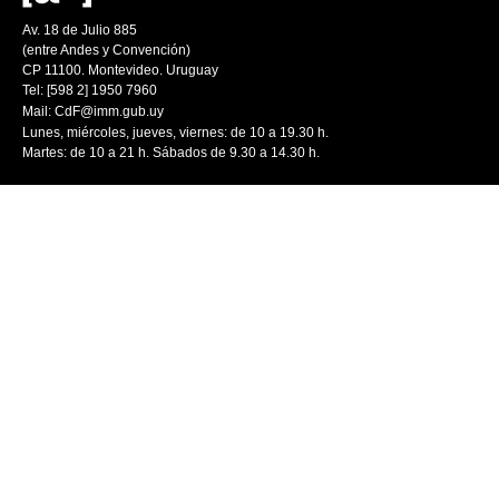
Av. 18 de Julio 885
(entre Andes y Convención)
CP 11100. Montevideo. Uruguay
Tel: [598 2] 1950 7960
Mail:
CdF@imm.gub.uy
Lunes, miércoles, jueves, viernes: de 10 a 19.30 h.
Martes: de 10 a 21 h. Sábados de 9.30 a 14.30 h.