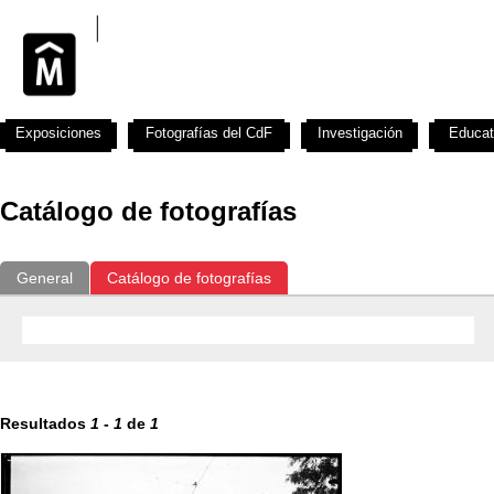
Exposiciones
Fotografías del CdF
Investigación
Educat
Catálogo de fotografías
General
Catálogo de fotografías
Resultados
1
-
1
de
1