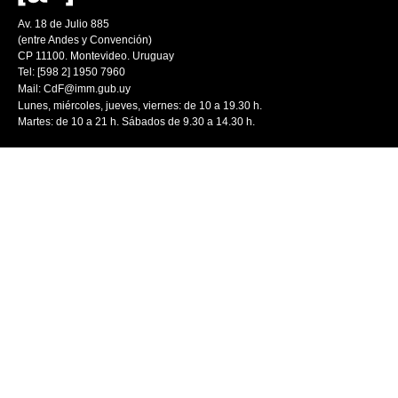
Av. 18 de Julio 885
(entre Andes y Convención)
CP 11100. Montevideo. Uruguay
Tel: [598 2] 1950 7960
Mail:
CdF@imm.gub.uy
Lunes, miércoles, jueves, viernes: de 10 a 19.30 h.
Martes: de 10 a 21 h. Sábados de 9.30 a 14.30 h.