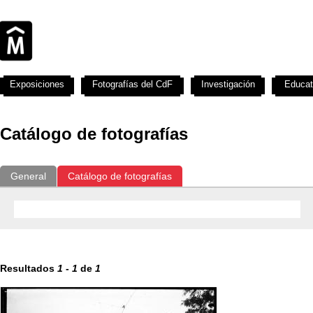
Exposiciones
Fotografías del CdF
Investigación
Educat
Catálogo de fotografías
General
Catálogo de fotografías
Resultados
1
-
1
de
1