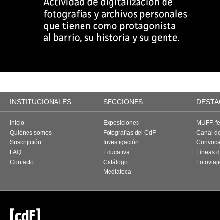
INSTITUCIONALES
SECCIONES
DESTA
Inicio
Exposiciones
MUFF, fes
Quiénes somos
Fotografías del CdF
Canal d
Suscripción
Investigación
Convoca
FAQ
Educativa
Líneas d
Contacto
Catálogo
Fotoviaj
Mediateca