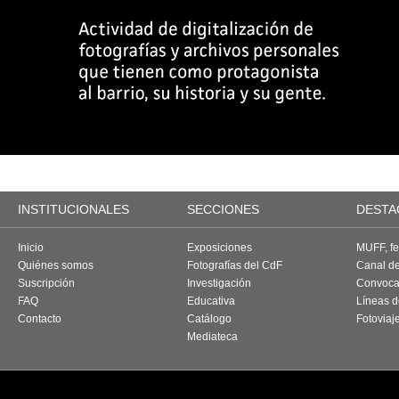
INSTITUCIONALES
SECCIONES
DESTA
Inicio
Exposiciones
MUFF, fes
Quiénes somos
Fotografías del CdF
Canal d
Suscripción
Investigación
Convoca
FAQ
Educativa
Líneas d
Contacto
Catálogo
Fotoviaj
Mediateca