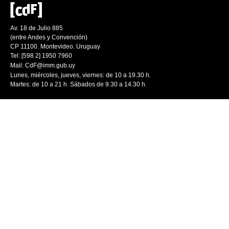
Av. 18 de Julio 885
(entre Andes y Convención)
CP 11100. Montevideo. Uruguay
Tel: [598 2] 1950 7960
Mail:
CdF@imm.gub.uy
Lunes, miércoles, jueves, viernes: de 10 a 19.30 h.
Martes: de 10 a 21 h. Sábados de 9.30 a 14.30 h.