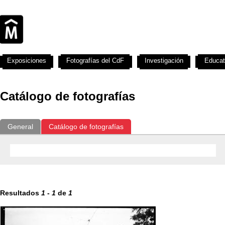
Exposiciones
Fotografías del CdF
Investigación
Educat
Catálogo de fotografías
General
Catálogo de fotografías
Resultados
1
-
1
de
1