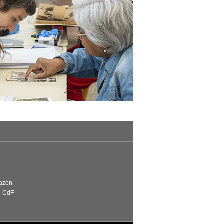
Razón
e CdF