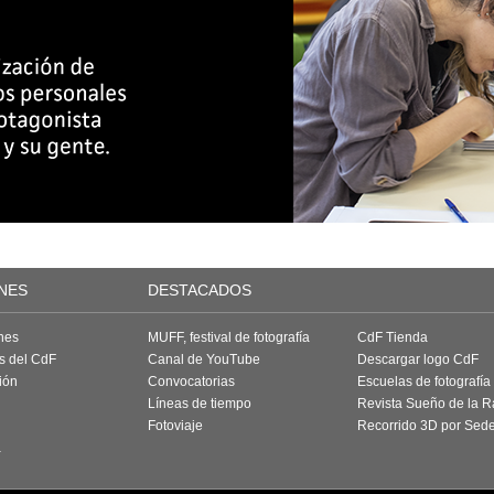
NES
DESTACADOS
nes
MUFF, festival de fotografía
CdF Tienda
as del CdF
Canal de YouTube
Descargar logo CdF
ión
Convocatorias
Escuelas de fotografía
Líneas de tiempo
Revista Sueño de la 
Fotoviaje
Recorrido 3D por Sed
a