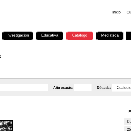
Inicio
Qu
Investigación
Educativa
Catálogo
Mediateca
s
Año exacto:
Década:
F
Du
25