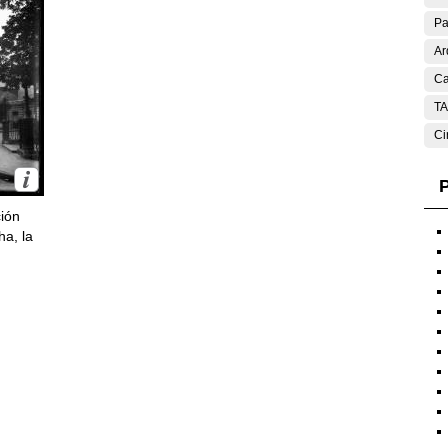
Pa
Ar
Ca
T
Ci
P
ción
ha, la