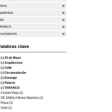
lacio
quitectura
lle
ARANCO
rcunvalación
alabras clave
(-)
25 de Mayo
(-)
Arquitectura
(-)
Calle
(-)
Circunvalación
(-)
Durango
(-)
Palacio
(-)
TARANCO
Ciudad Vieja (1)
DE ZABALA Bruno Mauricio (1)
Plaza (1)
Solís (1)