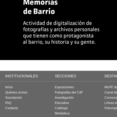
INSTITUCIONALES
SECCIONES
DESTA
Inicio
Exposiciones
MUFF, fes
Quiénes somos
Fotografías del CdF
Canal d
Suscripción
Investigación
Convoca
FAQ
Educativa
Líneas d
Contacto
Catálogo
Fotoviaj
Mediateca