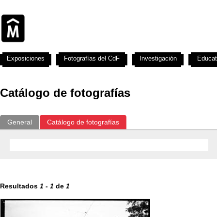
Exposiciones
Fotografías del CdF
Investigación
Educat
Catálogo de fotografías
General
Catálogo de fotografías
Resultados
1
-
1
de
1