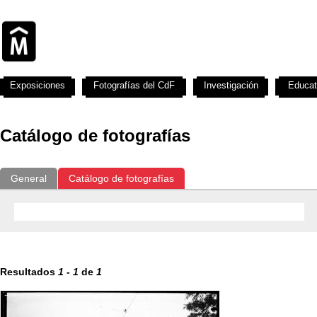
Exposiciones
Fotografías del CdF
Investigación
Educat
Catálogo de fotografías
General
Catálogo de fotografías
Resultados
1
-
1
de
1