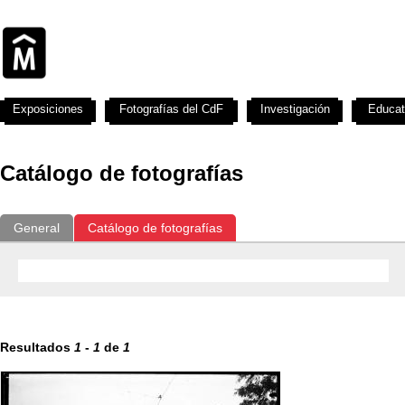
Exposiciones
Fotografías del CdF
Investigación
Educat
Catálogo de fotografías
General
Catálogo de fotografías
Resultados
1
-
1
de
1