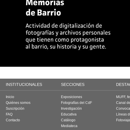
INSTITUCIONALES
SECCIONES
DESTA
Inicio
Exposiciones
MUFF, fes
Quiénes somos
Fotografías del CdF
Canal d
Suscripción
Investigación
Convoca
FAQ
Educativa
Líneas d
Contacto
Catálogo
Fotoviaj
Mediateca