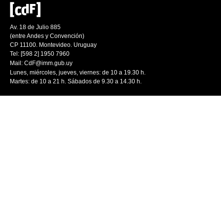
Av. 18 de Julio 885
(entre Andes y Convención)
CP 11100. Montevideo. Uruguay
Tel: [598 2] 1950 7960
Mail:
CdF@imm.gub.uy
Lunes, miércoles, jueves, viernes: de 10 a 19.30 h.
Martes: de 10 a 21 h. Sábados de 9.30 a 14.30 h.