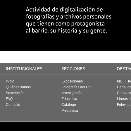
INSTITUCIONALES
SECCIONES
DESTA
Inicio
Exposiciones
MUFF, fes
Quiénes somos
Fotografías del CdF
Canal d
Suscripción
Investigación
Convoca
FAQ
Educativa
Líneas d
Contacto
Catálogo
Fotoviaj
Mediateca