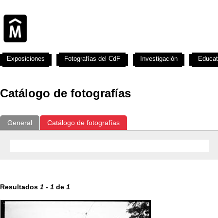
Exposiciones
Fotografías del CdF
Investigación
Educat
Catálogo de fotografías
General
Catálogo de fotografías
Resultados
1
-
1
de
1