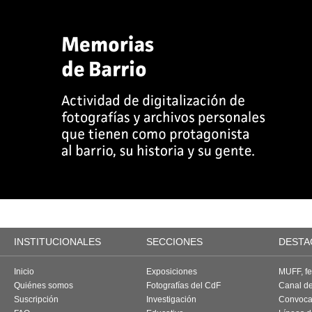
INSTITUCIONALES
SECCIONES
DESTA
Inicio
Exposiciones
MUFF, fes
Quiénes somos
Fotografías del CdF
Canal d
Suscripción
Investigación
Convoca