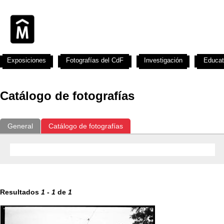
Exposiciones
Fotografías del CdF
Investigación
Educat
Catálogo de fotografías
General
Catálogo de fotografías
Resultados
1
-
1
de
1