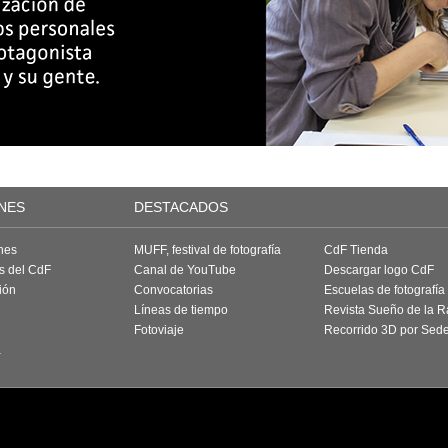
NES
DESTACADOS
nes
MUFF, festival de fotografía
CdF Tienda
as del CdF
Canal de YouTube
Descargar logo CdF
ión
Convocatorias
Escuelas de fotografía
Líneas de tiempo
Revista Sueño de la 
Fotoviaje
Recorrido 3D por Sed
a