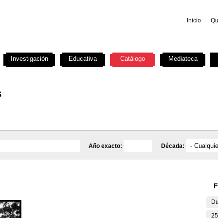
Inicio
Qu
Investigación
Educativa
Catálogo
Mediateca
s
Año exacto:
Década:
F
Du
25