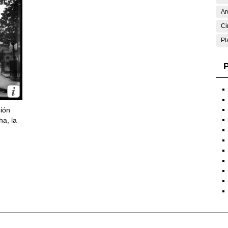
Ar
Ci
Pl
P
ción
ha, la