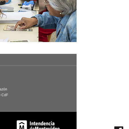
Razón
e CdF