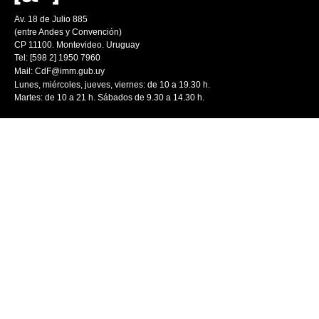
Av. 18 de Julio 885
(entre Andes y Convención)
CP 11100. Montevideo. Uruguay
Tel: [598 2] 1950 7960
Mail:
CdF@imm.gub.uy
Lunes, miércoles, jueves, viernes: de 10 a 19.30 h.
Martes: de 10 a 21 h. Sábados de 9.30 a 14.30 h.