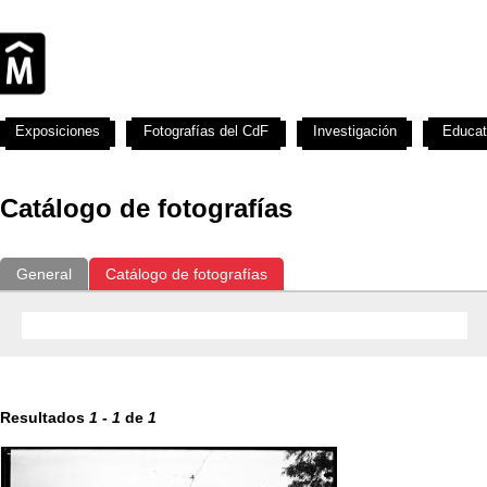
Exposiciones
Fotografías del CdF
Investigación
Educat
Catálogo de fotografías
General
Catálogo de fotografías
Resultados
1
-
1
de
1