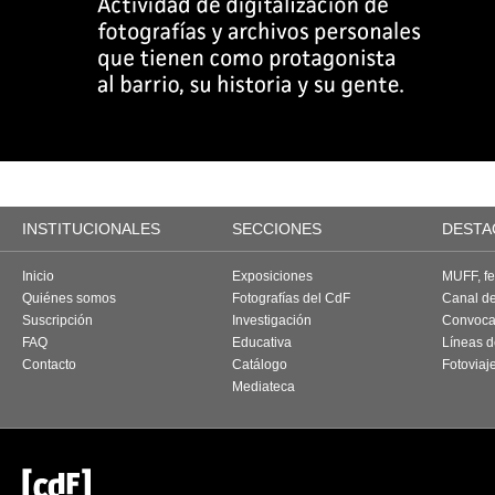
INSTITUCIONALES
SECCIONES
DESTA
Inicio
Exposiciones
MUFF, fes
Quiénes somos
Fotografías del CdF
Canal d
Suscripción
Investigación
Convoca
FAQ
Educativa
Líneas d
Contacto
Catálogo
Fotoviaj
Mediateca