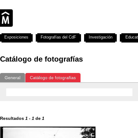
Exposiciones
Fotografías del CdF
Investigación
Educat
Catálogo de fotografías
General
Catálogo de fotografías
Resultados
1
-
1
de
1