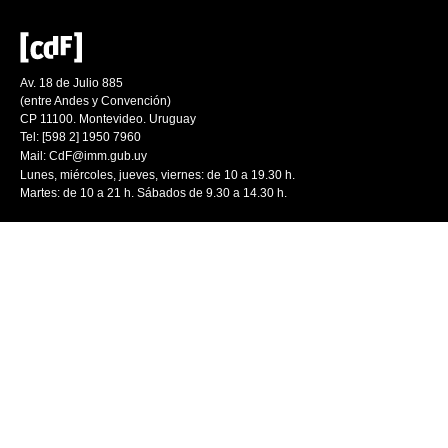
Av. 18 de Julio 885
(entre Andes y Convención)
CP 11100. Montevideo. Uruguay
Tel: [598 2] 1950 7960
Mail:
CdF@imm.gub.uy
Lunes, miércoles, jueves, viernes: de 10 a 19.30 h.
Martes: de 10 a 21 h. Sábados de 9.30 a 14.30 h.