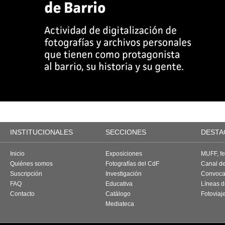
INSTITUCIONALES
SECCIONES
DESTA
Inicio
Exposiciones
MUFF, fes
Quiénes somos
Fotografías del CdF
Canal d
Suscripción
Investigación
Convoca
FAQ
Educativa
Líneas d
Contacto
Catálogo
Fotoviaj
Mediateca