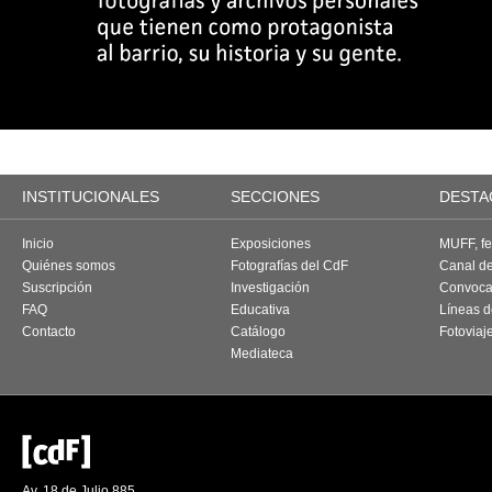
INSTITUCIONALES
SECCIONES
DESTA
Inicio
Exposiciones
MUFF, fes
Quiénes somos
Fotografías del CdF
Canal d
Suscripción
Investigación
Convoca
FAQ
Educativa
Líneas d
Contacto
Catálogo
Fotoviaj
Mediateca
Av. 18 de Julio 885