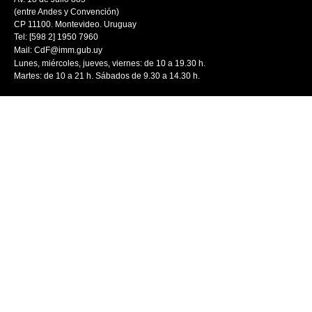
(entre Andes y Convención)
CP 11100. Montevideo. Uruguay
Tel: [598 2] 1950 7960
Mail:
CdF@imm.gub.uy
Lunes, miércoles, jueves, viernes: de 10 a 19.30 h.
Martes: de 10 a 21 h. Sábados de 9.30 a 14.30 h.