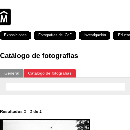
Exposiciones
Fotografías del CdF
Investigación
Educat
Catálogo de fotografías
General
Catálogo de fotografías
Resultados
1
-
1
de
1