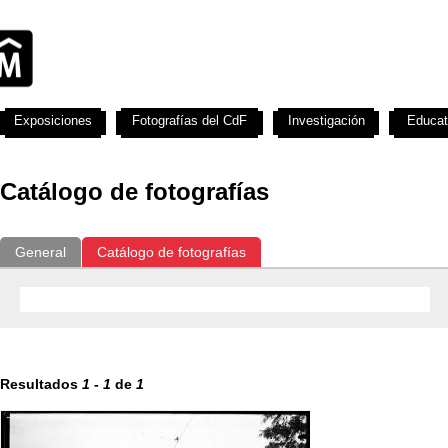
Exposiciones
Fotografías del CdF
Investigación
Educat
Catálogo de fotografías
General
Catálogo de fotografías
Resultados
1
-
1
de
1