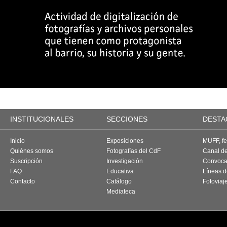
INSTITUCIONALES
SECCIONES
DESTA
Inicio
Exposiciones
MUFF, fes
Quiénes somos
Fotografías del CdF
Canal d
Suscripción
Investigación
Convoca
FAQ
Educativa
Líneas d
Contacto
Catálogo
Fotoviaj
Mediateca