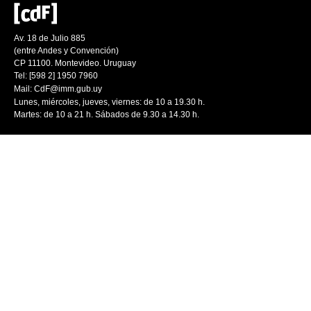
Av. 18 de Julio 885
(entre Andes y Convención)
CP 11100. Montevideo. Uruguay
Tel: [598 2] 1950 7960
Mail:
CdF@imm.gub.uy
Lunes, miércoles, jueves, viernes: de 10 a 19.30 h.
Martes: de 10 a 21 h. Sábados de 9.30 a 14.30 h.