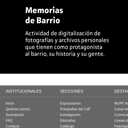
INSTITUCIONALES
SECCIONES
DESTA
Inicio
Exposiciones
MUFF, fes
Quiénes somos
Fotografías del CdF
Canal d
Suscripción
Investigación
Convoca
FAQ
Educativa
Líneas d
Contacto
Catálogo
Fotoviaj