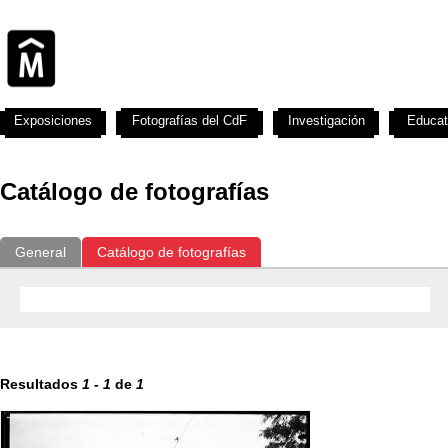
Exposiciones
Fotografías del CdF
Investigación
Educat
Catálogo de fotografías
General
Catálogo de fotografías
Resultados
1
-
1
de
1