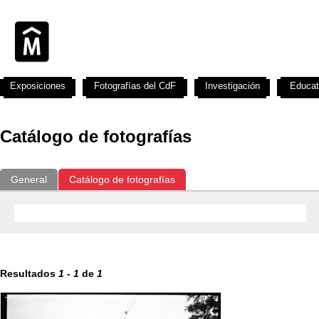
Exposiciones
Fotografías del CdF
Investigación
Educat
Catálogo de fotografías
General
Catálogo de fotografías
Resultados
1
-
1
de
1