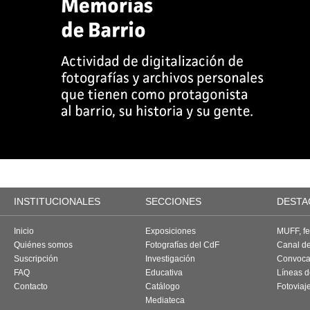
INSTITUCIONALES
SECCIONES
DESTA
Inicio
Exposiciones
MUFF, fes
Quiénes somos
Fotografías del CdF
Canal d
Suscripción
Investigación
Convoca
FAQ
Educativa
Líneas d
Contacto
Catálogo
Fotoviaj
Mediateca