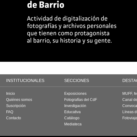
INSTITUCIONALES
SECCIONES
DESTA
Inicio
Exposiciones
MUFF, fes
Quiénes somos
Fotografías del CdF
Canal d
Suscripción
Investigación
Convoca
FAQ
Educativa
Líneas d
Contacto
Catálogo
Fotoviaj
Mediateca