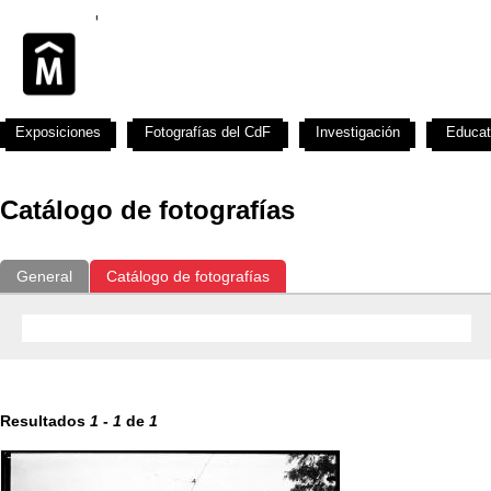
Exposiciones
Fotografías del CdF
Investigación
Educat
Catálogo de fotografías
General
Catálogo de fotografías
Resultados
1
-
1
de
1