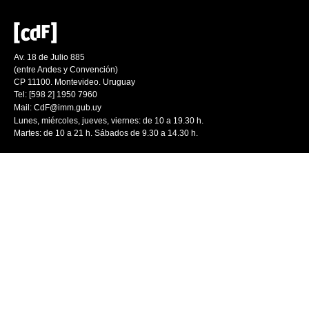
Av. 18 de Julio 885
(entre Andes y Convención)
CP 11100. Montevideo. Uruguay
Tel: [598 2] 1950 7960
Mail:
CdF@imm.gub.uy
Lunes, miércoles, jueves, viernes: de 10 a 19.30 h.
Martes: de 10 a 21 h. Sábados de 9.30 a 14.30 h.