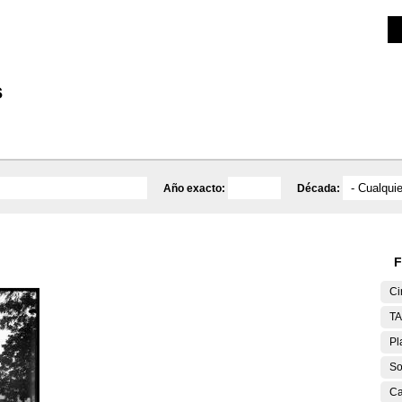
Investigación
Educativa
Catálogo
Mediateca
s
Año exacto:
Década:
F
Ci
T
Pl
So
Ca