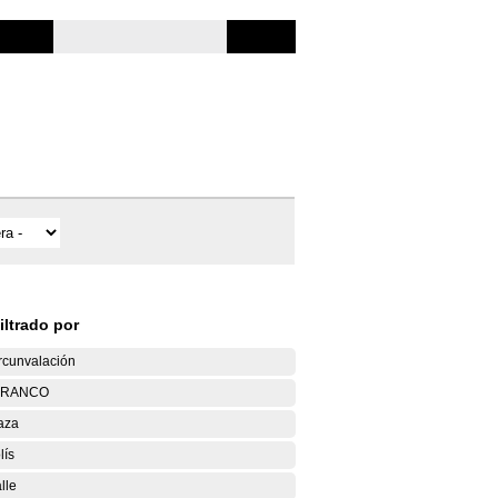
iltrado por
rcunvalación
ARANCO
aza
lís
lle