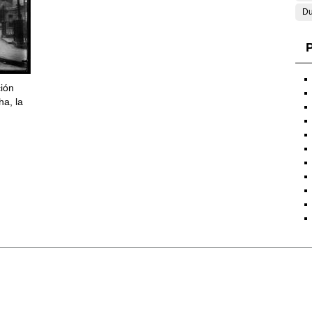
Du
P
ción
ha, la