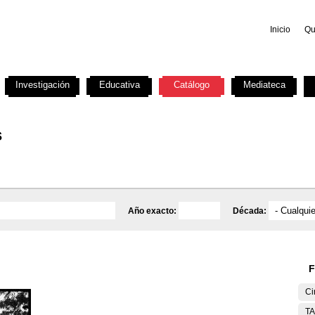
Inicio
Qu
Investigación
Educativa
Catálogo
Mediateca
s
Año exacto:
Década:
F
Ci
T