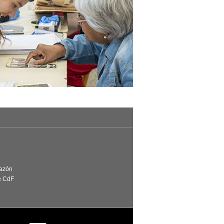
Razón
e CdF