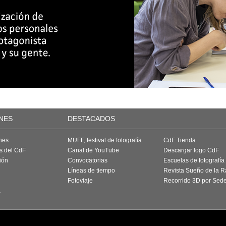
NES
DESTACADOS
nes
MUFF, festival de fotografía
CdF Tienda
as del CdF
Canal de YouTube
Descargar logo CdF
ión
Convocatorias
Escuelas de fotografía
Líneas de tiempo
Revista Sueño de la 
Fotoviaje
Recorrido 3D por Sed
a