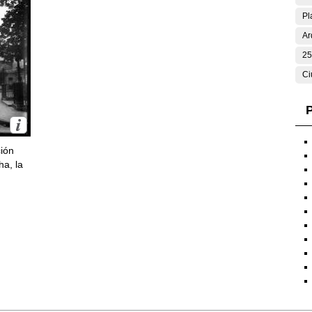
Pl
Ar
25
Ci
P
ción
ha, la