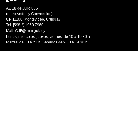
Av. 18 de Julio 885
(entre Andes y Convención)
CP 11100. Montevideo. Uruguay
Tel: [598 2] 1950 7960
Mail:
CdF@imm.gub.uy
Lunes, miércoles, jueves, viernes: de 10 a 19.30 h.
Martes: de 10 a 21 h. Sábados de 9.30 a 14.30 h.