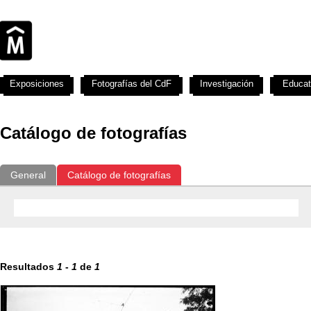
Exposiciones
Fotografías del CdF
Investigación
Educat
Catálogo de fotografías
General
Catálogo de fotografías
Resultados
1
-
1
de
1