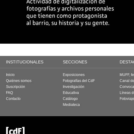
INSTITUCIONALES
SECCIONES
DESTA
Inicio
Exposiciones
MUFF, fes
Quiénes somos
Fotografías del CdF
Canal d
Suscripción
Investigación
Convoca
FAQ
Educativa
Líneas d
Contacto
Catálogo
Fotoviaj
Mediateca