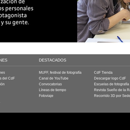
NES
DESTACADOS
nes
MUFF, festival de fotografía
CdF Tienda
as del CdF
Canal de YouTube
Descargar logo CdF
ión
Convocatorias
Escuelas de fotografía
Líneas de tiempo
Revista Sueño de la 
Fotoviaje
Recorrido 3D por Sed
a