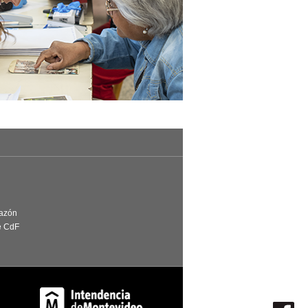
Razón
e CdF