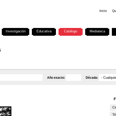
Inicio
Qu
Investigación
Educativa
Catálogo
Mediateca
s
Año exacto:
Década:
F
Ci
T