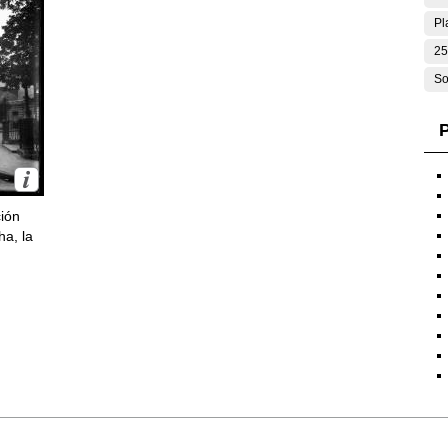
Pl
25
So
P
ción
ha, la