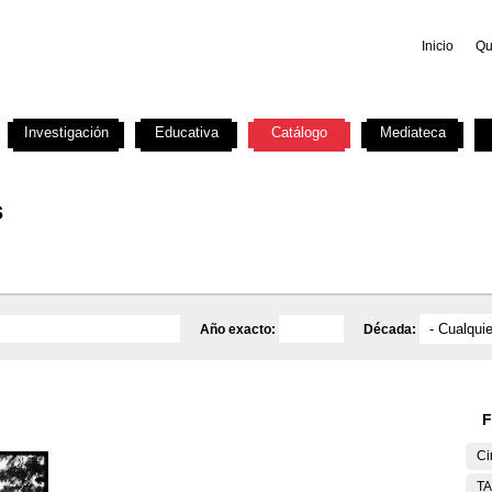
Inicio
Qu
Investigación
Educativa
Catálogo
Mediateca
s
Año exacto:
Década:
F
Ci
T