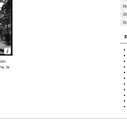
Pl
25
Du
P
ción
ha, la