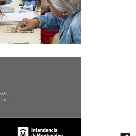
Razón
e CdF