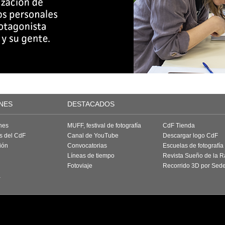
NES
DESTACADOS
nes
MUFF, festival de fotografía
CdF Tienda
as del CdF
Canal de YouTube
Descargar logo CdF
ión
Convocatorias
Escuelas de fotografía
Líneas de tiempo
Revista Sueño de la 
Fotoviaje
Recorrido 3D por Sed
a