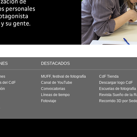
NES
DESTACADOS
nes
MUFF, festival de fotografía
CdF Tienda
as del CdF
Canal de YouTube
Descargar logo CdF
ión
Convocatorias
Escuelas de fotografía
Líneas de tiempo
Revista Sueño de la 
Fotoviaje
Recorrido 3D por Sed
a