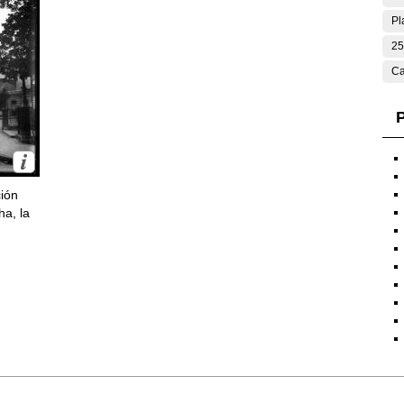
Pl
25
Ca
P
ción
ha, la