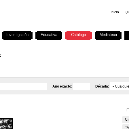
Inicio
Qu
Investigación
Educativa
Catálogo
Mediateca
s
Año exacto:
Década:
F
Ci
T