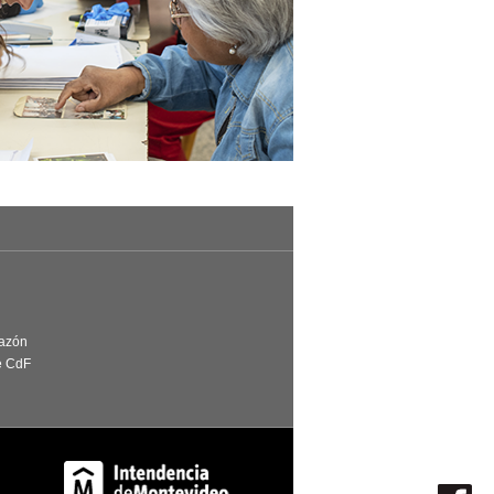
Razón
e CdF