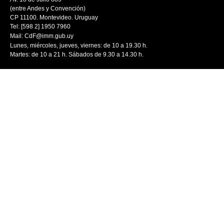
(entre Andes y Convención)
CP 11100. Montevideo. Uruguay
Tel: [598 2] 1950 7960
Mail:
CdF@imm.gub.uy
Lunes, miércoles, jueves, viernes: de 10 a 19.30 h.
Martes: de 10 a 21 h. Sábados de 9.30 a 14.30 h.