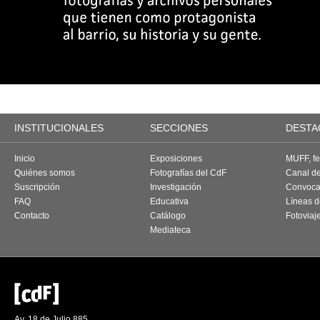
INSTITUCIONALES
SECCIONES
DESTA
Inicio
Exposiciones
MUFF, fes
Quiénes somos
Fotografías del CdF
Canal d
Suscripción
Investigación
Convoca
FAQ
Educativa
Líneas d
Contacto
Catálogo
Fotoviaj
Mediateca
Av. 18 de Julio 885