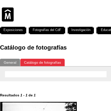
Exposiciones
Fotografías del CdF
Investigación
Educat
Catálogo de fotografías
General
Catálogo de fotografías
Resultados
1
-
1
de
1