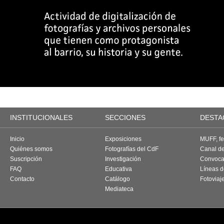
INSTITUCIONALES
SECCIONES
DESTA
Inicio
Exposiciones
MUFF, fes
Quiénes somos
Fotografías del CdF
Canal d
Suscripción
Investigación
Convoca
FAQ
Educativa
Líneas d
Contacto
Catálogo
Fotoviaj
Mediateca