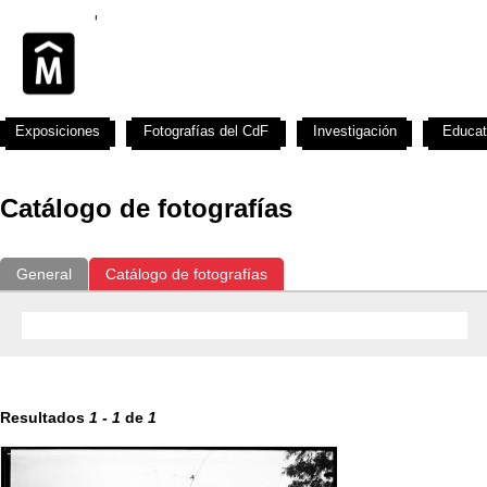
Exposiciones
Fotografías del CdF
Investigación
Educat
Catálogo de fotografías
General
Catálogo de fotografías
Resultados
1
-
1
de
1