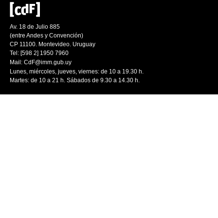
Av. 18 de Julio 885
(entre Andes y Convención)
CP 11100. Montevideo. Uruguay
Tel: [598 2] 1950 7960
Mail:
CdF@imm.gub.uy
Lunes, miércoles, jueves, viernes: de 10 a 19.30 h.
Martes: de 10 a 21 h. Sábados de 9.30 a 14.30 h.