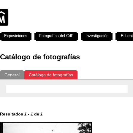
Exposiciones
Fotografías del CdF
Investigación
Educat
Catálogo de fotografías
General
Catálogo de fotografías
Resultados
1
-
1
de
1