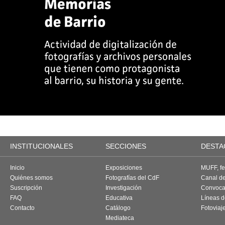
INSTITUCIONALES
SECCIONES
DESTA
Inicio
Exposiciones
MUFF, fes
Quiénes somos
Fotografías del CdF
Canal d
Suscripción
Investigación
Convoca
FAQ
Educativa
Líneas d
Contacto
Catálogo
Fotoviaj
Mediateca