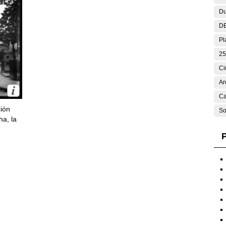
Du
DE
Pl
25
Ci
Ar
Ca
ción
So
ha, la
P