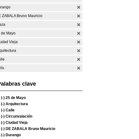
rango
 ZABALA Bruno Mauricio
aza
 de Mayo
udad Vieja
quitectura
lle
lís
alabras clave
(-)
25 de Mayo
(-)
Arquitectura
(-)
Calle
(-)
Circunvalación
(-)
Ciudad Vieja
(-)
DE ZABALA Bruno Mauricio
(-)
Durango