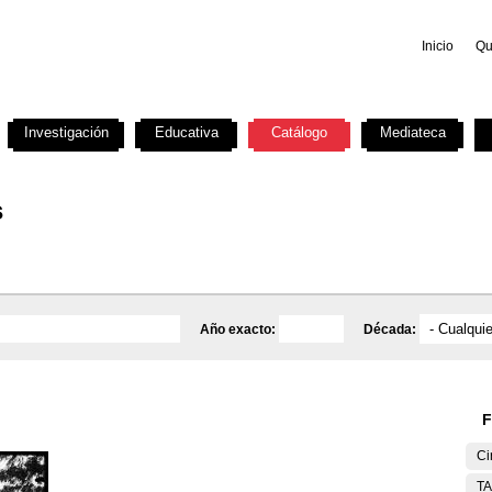
Inicio
Qu
Investigación
Educativa
Catálogo
Mediateca
s
Año exacto:
Década:
F
Ci
T